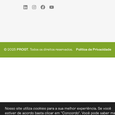
© 2025
PROGT
. Todos os direitos reservados.
Política de Privacidade
Nosso site utiliza
cookies
para a sua melhor experiência. Se você
estiver de acordo basta clicar em "Concordo". Você pode saber ma